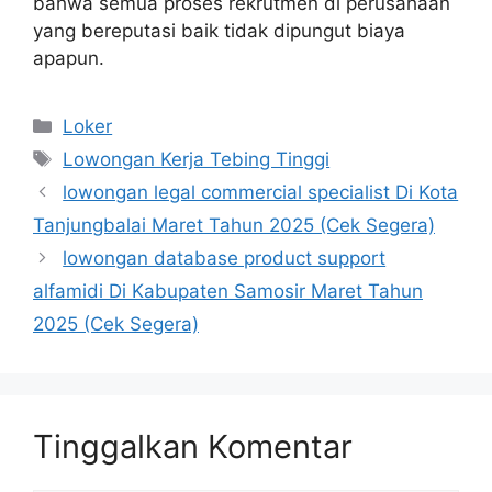
bahwa semua proses rekrutmen di perusahaan
yang bereputasi baik tidak dipungut biaya
apapun.
Kategori
Loker
Tag
Lowongan Kerja Tebing Tinggi
lowongan legal commercial specialist Di Kota
Tanjungbalai Maret Tahun 2025 (Cek Segera)
lowongan database product support
alfamidi Di Kabupaten Samosir Maret Tahun
2025 (Cek Segera)
Tinggalkan Komentar