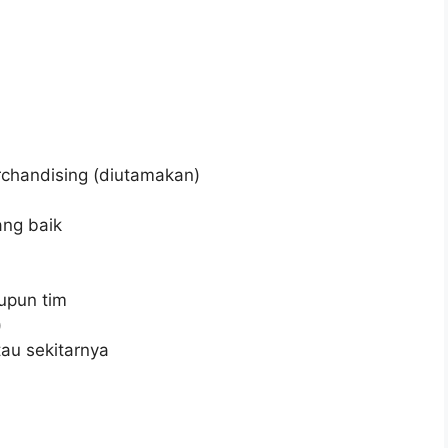
rchandising (diutamakan)
ng baik
upun tim
)
tau sekitarnya