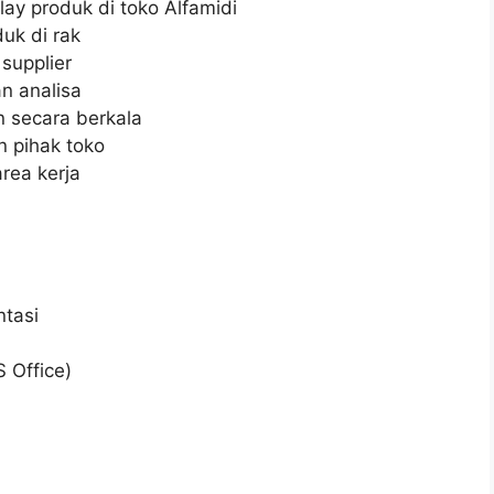
y produk di toko Alfamidi
uk di rak
supplier
n analisa
 secara berkala
 pihak toko
rea kerja
tasi
 Office)