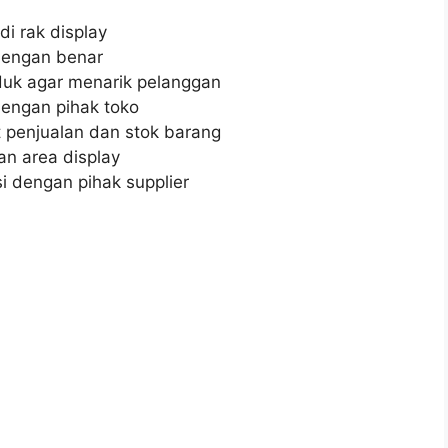
i rak display
dengan benar
duk agar menarik pelanggan
engan pihak toko
t penjualan dan stok barang
n area display
i dengan pihak supplier