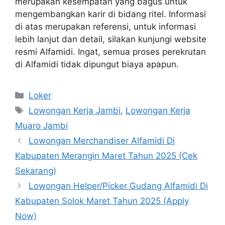
merupakan kesempatan yang bagus untuk
mengembangkan karir di bidang ritel. Informasi
di atas merupakan referensi, untuk informasi
lebih lanjut dan detail, silakan kunjungi website
resmi Alfamidi. Ingat, semua proses perekrutan
di Alfamidi tidak dipungut biaya apapun.
Kategori
Loker
Tag
Lowongan Kerja Jambi
,
Lowongan Kerja
Muaro Jambi
Lowongan Merchandiser Alfamidi Di
Kabupaten Merangin Maret Tahun 2025 (Cek
Sekarang)
Lowongan Helper/Picker Gudang Alfamidi Di
Kabupaten Solok Maret Tahun 2025 (Apply
Now)