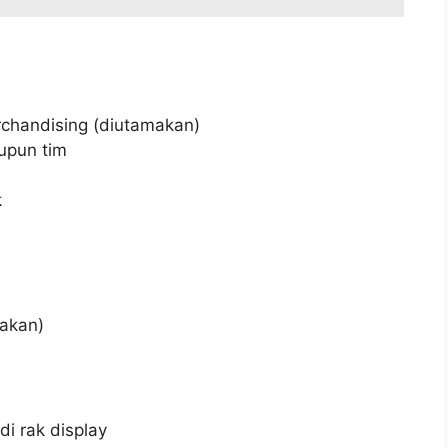
rchandising (diutamakan)
upun tim
k
i
makan)
i rak display