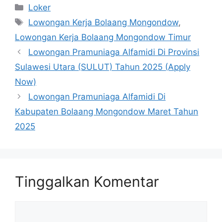
Kategori
Loker
Tag
Lowongan Kerja Bolaang Mongondow
,
Lowongan Kerja Bolaang Mongondow Timur
Lowongan Pramuniaga Alfamidi Di Provinsi
Sulawesi Utara (SULUT) Tahun 2025 (Apply
Now)
Lowongan Pramuniaga Alfamidi Di
Kabupaten Bolaang Mongondow Maret Tahun
2025
Tinggalkan Komentar
Komentar