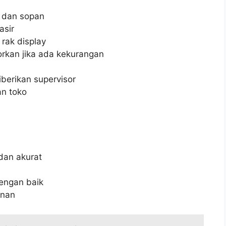
 dan sopan
asir
rak display
rkan jika ada kekurangan
berikan supervisor
an toko
dan akurat
engan baik
anan