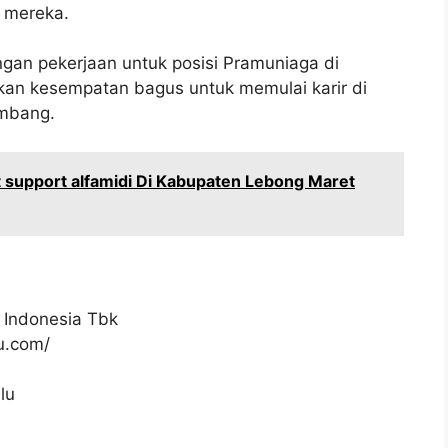
 mereka.
gan pekerjaan untuk posisi Pramuniaga di
kan kesempatan bagus untuk memulai karir di
embang.
 support alfamidi Di Kabupaten Lebong Maret
 Indonesia Tbk
ku.com/
lu