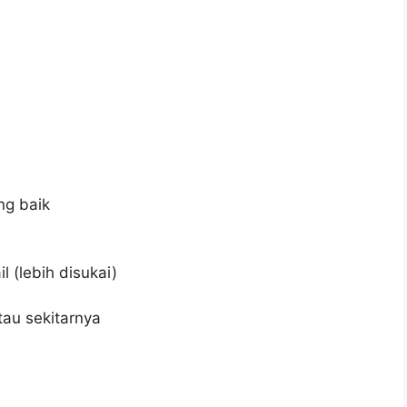
ng baik
l (lebih disukai)
tau sekitarnya