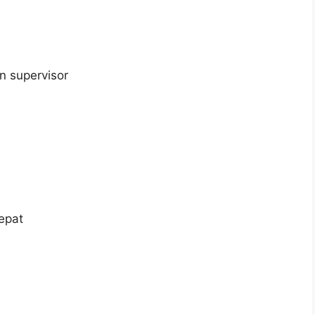
u
n supervisor
epat