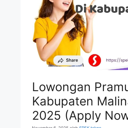
Lowongan Pramun
Kabupaten Malin
2025 (Apply No
November 6, 2025
oleh
SPEK tekno