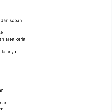
 dan sopan
ak
n area kerja
 lainnya
an
anan
im