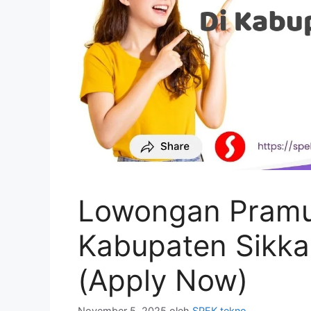
Lowongan Pramun
Kabupaten Sikka
(Apply Now)
November 5, 2025
oleh
SPEK tekno