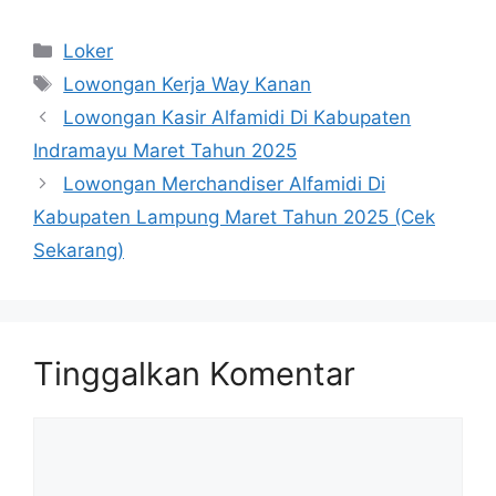
Kategori
Loker
Tag
Lowongan Kerja Way Kanan
Lowongan Kasir Alfamidi Di Kabupaten
Indramayu Maret Tahun 2025
Lowongan Merchandiser Alfamidi Di
Kabupaten Lampung Maret Tahun 2025 (Cek
Sekarang)
Tinggalkan Komentar
Komentar