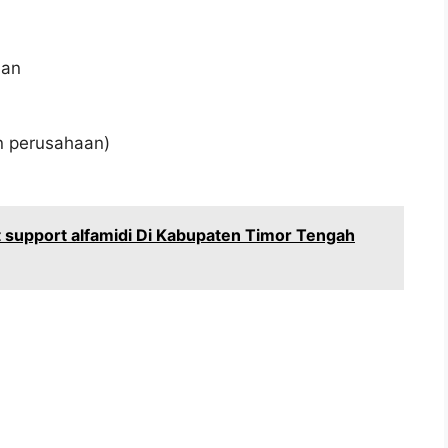
aan
an perusahaan)
 support alfamidi Di Kabupaten Timor Tengah