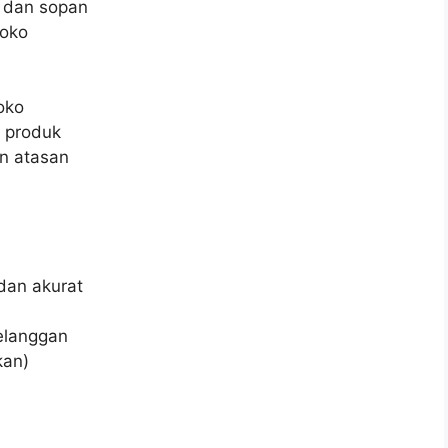
 dan sopan
toko
oko
 produk
an atasan
dan akurat
elanggan
kan)