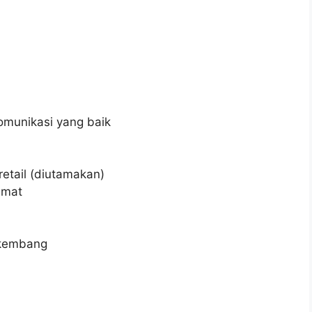
munikasi yang baik
etail (diutamakan)
smat
rkembang