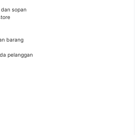
 dan sopan
tore
an barang
ada pelanggan