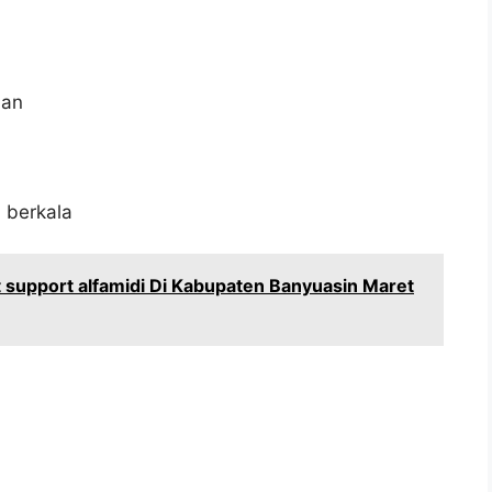
aan
 berkala
support alfamidi Di Kabupaten Banyuasin Maret