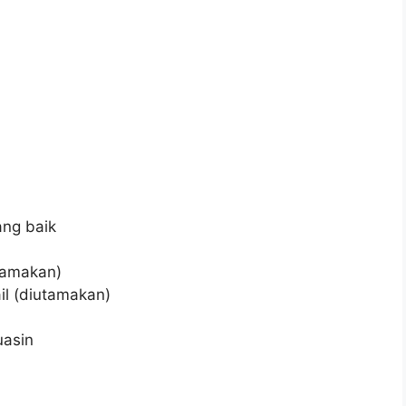
b
ng baik
tamakan)
il (diutamakan)
uasin