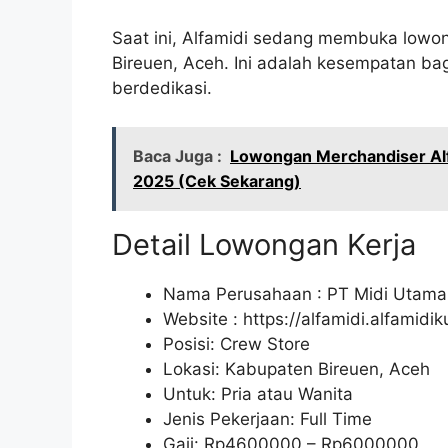
Saat ini, Alfamidi sedang membuka lowon
Bireuen, Aceh. Ini adalah kesempatan ba
berdedikasi.
Baca Juga :
Lowongan Merchandiser Al
2025 (Cek Sekarang)
Detail Lowongan Kerja
Nama Perusahaan :
PT Midi Utama
Website :
https://alfamidi.alfamidi
Posisi: Crew Store
Lokasi: Kabupaten Bireuen, Aceh
Untuk: Pria atau Wanita
Jenis Pekerjaan: Full Time
Gaji: Rp
4600000
– Rp
6000000