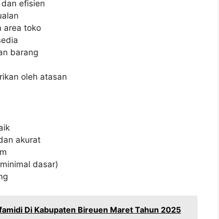
dan efisien
ualan
 area toko
sedia
an barang
rikan oleh atasan
aik
dan akurat
im
minimal dasar)
ng
amidi Di Kabupaten Bireuen Maret Tahun 2025