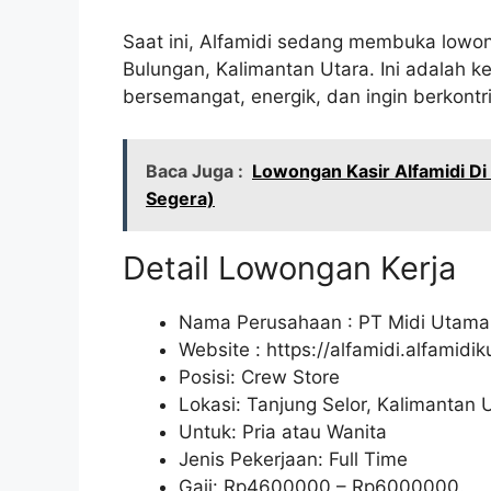
Saat ini, Alfamidi sedang membuka lowon
Bulungan, Kalimantan Utara. Ini adalah
bersemangat, energik, dan ingin berkontri
Baca Juga :
Lowongan Kasir Alfamidi D
Segera)
Detail Lowongan Kerja
Nama Perusahaan :
PT Midi Utama
Website :
https://alfamidi.alfamidi
Posisi: Crew Store
Lokasi: Tanjung Selor, Kalimantan 
Untuk: Pria atau Wanita
Jenis Pekerjaan: Full Time
Gaji: Rp
4600000
– Rp
6000000
.