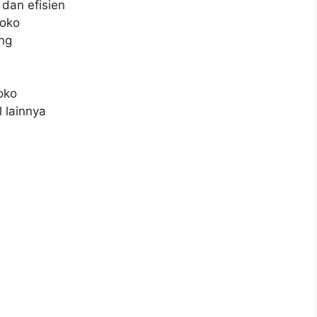
dan efisien
toko
ng
oko
 lainnya