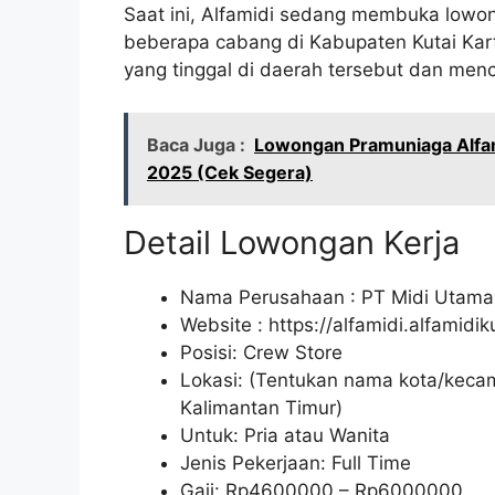
Saat ini, Alfamidi sedang membuka lowon
beberapa cabang di Kabupaten Kutai Kart
yang tinggal di daerah tersebut dan menc
Baca Juga :
Lowongan Pramuniaga Alfam
2025 (Cek Segera)
Detail Lowongan Kerja
Nama Perusahaan :
PT Midi Utama
Website :
https://alfamidi.alfamidi
Posisi: Crew Store
Lokasi: (Tentukan nama kota/kecam
Kalimantan Timur)
Untuk: Pria atau Wanita
Jenis Pekerjaan: Full Time
Gaji: Rp
4600000
– Rp
6000000