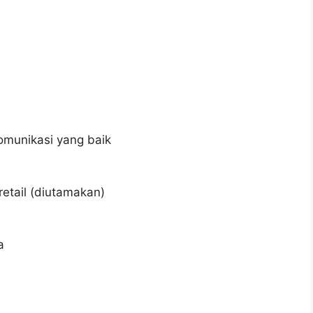
munikasi yang baik
etail (diutamakan)
a