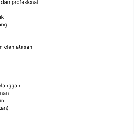
dan profesional
ak
ang
n oleh atasan
elanggan
anan
im
kan)