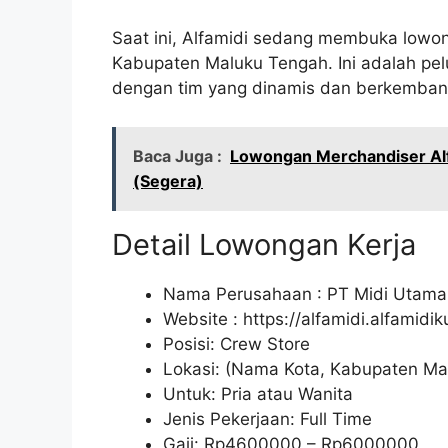
Saat ini, Alfamidi sedang membuka lowon
Kabupaten Maluku Tengah. Ini adalah pe
dengan tim yang dinamis dan berkemban
Baca Juga :
Lowongan Merchandiser Al
(Segera)
Detail Lowongan Kerja
Nama Perusahaan :
PT Midi Utama
Website :
https://alfamidi.alfamidi
Posisi: Crew Store
Lokasi: (Nama Kota, Kabupaten Ma
Untuk: Pria atau Wanita
Jenis Pekerjaan: Full Time
Gaji: Rp
4600000
– Rp
6000000