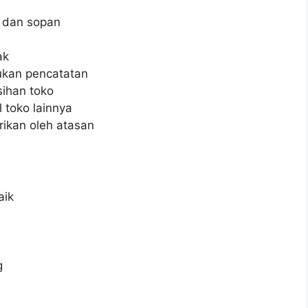
 dan sopan
ak
ukan pencatatan
ihan toko
 toko lainnya
rikan oleh atasan
aik
g