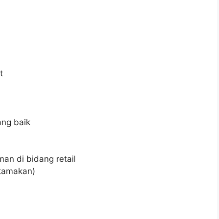
t
b
ng baik
an di bidang retail
utamakan)