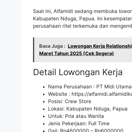
Saat ini, Alfamidi sedang membuka lowon
Kabupaten Nduga, Papua. Ini kesempatan 
perusahaan ritel terkemuka dan mengemba
Baca Juga :
Lowongan Kerja Relationsh
Maret Tahun 2025 (Cek Segera)
Detail Lowongan Kerja
Nama Perusahaan :
PT Midi Utama
Website :
https://alfamidi.alfamidi
Posisi: Crew Store
Lokasi: Kabupaten Nduga, Papua
Untuk: Pria atau Wanita
Jenis Pekerjaan: Full Time
Gaji: Rp
4600000
– Rp
6000000