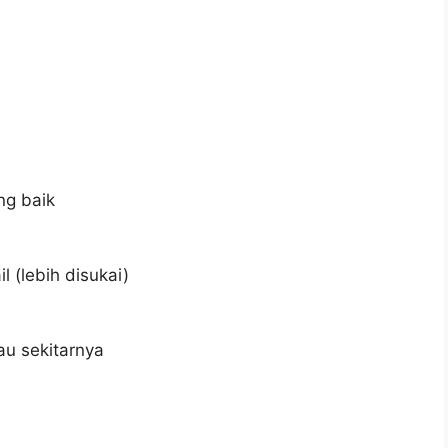
ng baik
l (lebih disukai)
au sekitarnya