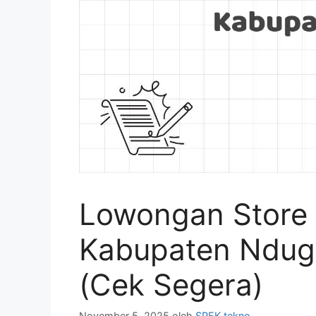
Lowongan Store 
Kabupaten Ndug
(Cek Segera)
November 5, 2025
oleh
SPEK tekno