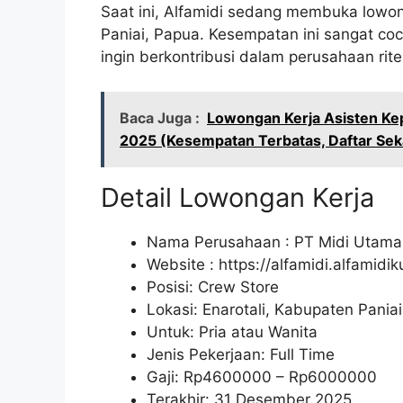
Saat ini, Alfamidi sedang membuka lowon
Paniai, Papua. Kesempatan ini sangat co
ingin berkontribusi dalam perusahaan rit
Baca Juga :
Lowongan Kerja Asisten Kep
2025 (Kesempatan Terbatas, Daftar Sek
Detail Lowongan Kerja
Nama Perusahaan :
PT Midi Utama
Website :
https://alfamidi.alfamidi
Posisi: Crew Store
Lokasi: Enarotali, Kabupaten Pania
Untuk: Pria atau Wanita
Jenis Pekerjaan: Full Time
Gaji: Rp
4600000
– Rp
6000000
Terakhir: 31 Desember 2025