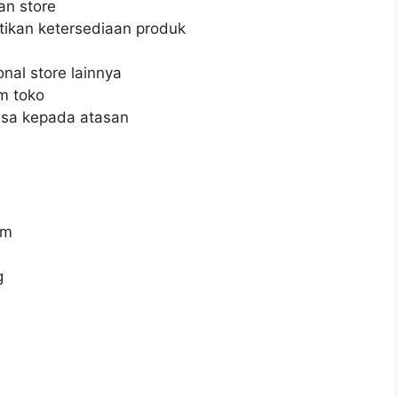
an store
ikan ketersediaan produk
al store lainnya
m toko
asa kepada atasan
im
g