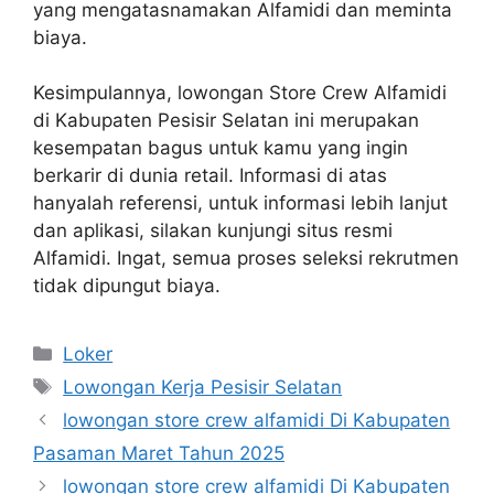
yang mengatasnamakan Alfamidi dan meminta
biaya.
Kesimpulannya, lowongan Store Crew Alfamidi
di Kabupaten Pesisir Selatan ini merupakan
kesempatan bagus untuk kamu yang ingin
berkarir di dunia retail. Informasi di atas
hanyalah referensi, untuk informasi lebih lanjut
dan aplikasi, silakan kunjungi situs resmi
Alfamidi. Ingat, semua proses seleksi rekrutmen
tidak dipungut biaya.
Kategori
Loker
Tag
Lowongan Kerja Pesisir Selatan
lowongan store crew alfamidi Di Kabupaten
Pasaman Maret Tahun 2025
lowongan store crew alfamidi Di Kabupaten