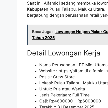
Saat ini, Alfamidi sedang membuka lowon
Kabupaten Pulau Taliabu, Maluku Utara. 
bergabung dengan perusahaan retail yang
Baca Juga :
Lowongan Helper/Picker Gud
Tahun 2025
Detail Lowongan Kerja
Nama Perusahaan :
PT Midi Utama
Website :
https://alfamidi.alfamidi
Posisi: Crew Store
Lokasi: Pulau Taliabu, Maluku Utar
Untuk: Pria atau Wanita
Jenis Pekerjaan: Full Time
Gaji: Rp
4600000
– Rp
6000000
Terakhir: 31 Desember 2025