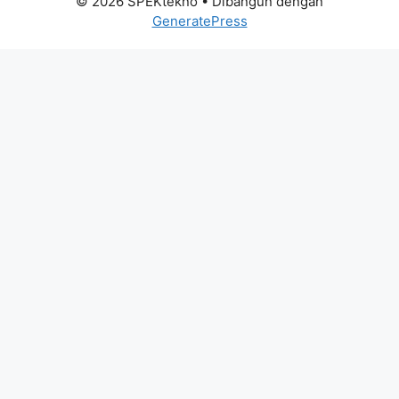
© 2026 SPEKtekno
• Dibangun dengan
GeneratePress