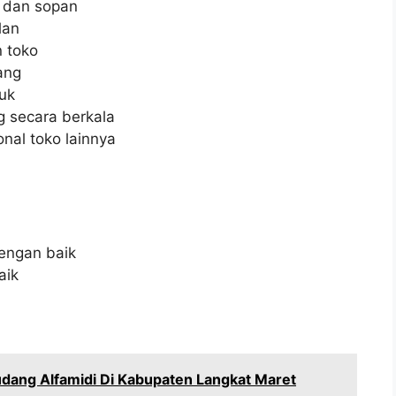
 dan sopan
lan
 toko
ang
uk
 secara berkala
nal toko lainnya
engan baik
aik
dang Alfamidi Di Kabupaten Langkat Maret