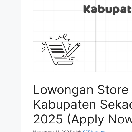
Lowongan Store 
Kabupaten Seka
2025 (Apply No
November 11, 2025
oleh
SPEK tekno