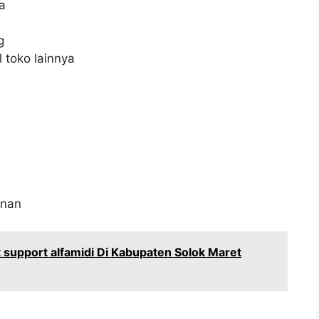
a
g
 toko lainnya
anan
support alfamidi Di Kabupaten Solok Maret