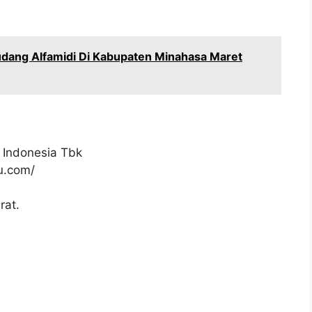
dang Alfamidi Di Kabupaten Minahasa Maret
 Indonesia Tbk
ku.com/
rat.