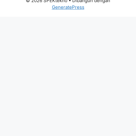
© 2026 SPEKtekno
• Dibangun dengan
GeneratePress