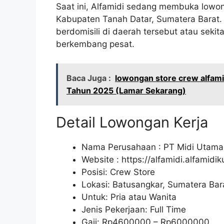
Saat ini, Alfamidi sedang membuka lowon
Kabupaten Tanah Datar, Sumatera Barat.
berdomisili di daerah tersebut atau sekit
berkembang pesat.
Baca Juga :
lowongan store crew alfami
Tahun 2025 (Lamar Sekarang)
Detail Lowongan Kerja
Nama Perusahaan :
PT Midi Utama
Website :
https://alfamidi.alfamidi
Posisi: Crew Store
Lokasi: Batusangkar, Sumatera Bar
Untuk: Pria atau Wanita
Jenis Pekerjaan: Full Time
Gaji: Rp
4600000
– Rp
6000000