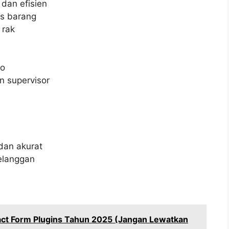
dan efisien
s barang
 rak
ko
n supervisor
dan akurat
elanggan
act Form Plugins Tahun 2025 (Jangan Lewatkan