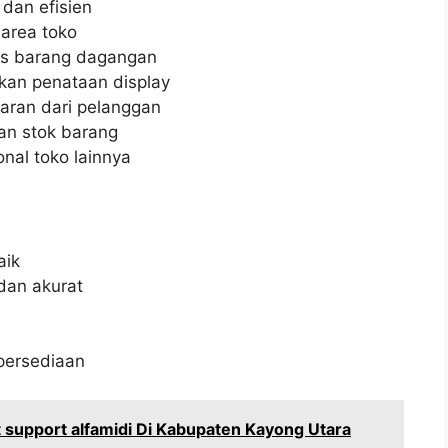
dan efisien
area toko
as barang dagangan
kan penataan display
ran dari pelanggan
an stok barang
nal toko lainnya
aik
dan akurat
persediaan
support alfamidi Di Kabupaten Kayong Utara