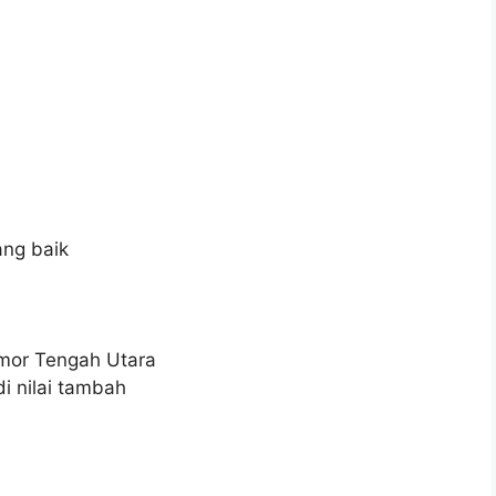
b
ng baik
imor Tengah Utara
i nilai tambah