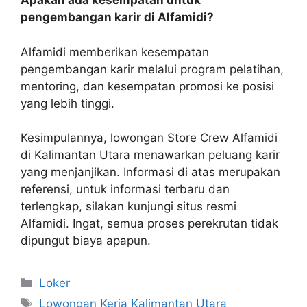
Apakah ada kesempatan untuk
pengembangan karir di Alfamidi?
Alfamidi memberikan kesempatan
pengembangan karir melalui program pelatihan,
mentoring, dan kesempatan promosi ke posisi
yang lebih tinggi.
Kesimpulannya, lowongan Store Crew Alfamidi
di Kalimantan Utara menawarkan peluang karir
yang menjanjikan. Informasi di atas merupakan
referensi, untuk informasi terbaru dan
terlengkap, silakan kunjungi situs resmi
Alfamidi. Ingat, semua proses perekrutan tidak
dipungut biaya apapun.
Kategori
Loker
Tag
Lowongan Kerja Kalimantan Utara