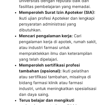
universitas dengan reputasi baik dan
fasilitas pembelajaran yang memadai.
Memperoleh Surat Izin Apoteker (SIA):
Ikuti ujian profesi Apoteker dan lengkapi
persyaratan administrasi yang
dibutuhkan.
Mencari pengalaman kerja:
Cari
pengalaman kerja di apotek, rumah sakit,
atau industri farmasi untuk
mempraktekkan ilmu dan keterampilan
yang telah dipelajari.
Memperoleh sertifikasi profesi
tambahan (opsional):
Ikuti pelatihan
atau sertifikasi tambahan, misalnya di
bidang farmasi klinik atau farmasi
industri, untuk meningkatkan spesialisasi
dan daya saing.
Terus belajar dan mengikuti