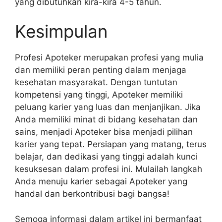
yang dibutuhkan kira-kira 4-5 tahun.
Kesimpulan
Profesi Apoteker merupakan profesi yang mulia
dan memiliki peran penting dalam menjaga
kesehatan masyarakat. Dengan tuntutan
kompetensi yang tinggi, Apoteker memiliki
peluang karier yang luas dan menjanjikan. Jika
Anda memiliki minat di bidang kesehatan dan
sains, menjadi Apoteker bisa menjadi pilihan
karier yang tepat. Persiapan yang matang, terus
belajar, dan dedikasi yang tinggi adalah kunci
kesuksesan dalam profesi ini. Mulailah langkah
Anda menuju karier sebagai Apoteker yang
handal dan berkontribusi bagi bangsa!
Semoga informasi dalam artikel ini bermanfaat