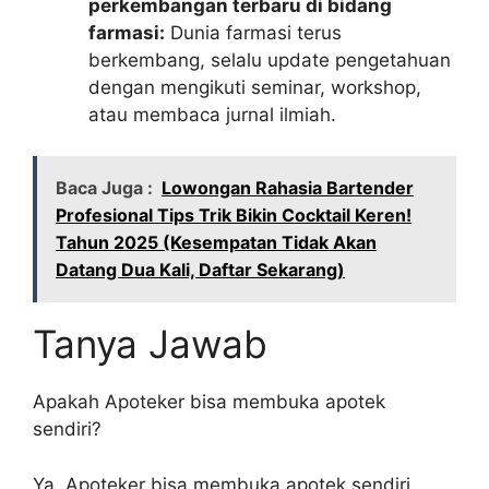
perkembangan terbaru di bidang
farmasi:
Dunia farmasi terus
berkembang, selalu update pengetahuan
dengan mengikuti seminar, workshop,
atau membaca jurnal ilmiah.
Baca Juga :
Lowongan Rahasia Bartender
Profesional Tips Trik Bikin Cocktail Keren!
Tahun 2025 (Kesempatan Tidak Akan
Datang Dua Kali, Daftar Sekarang)
Tanya Jawab
Apakah Apoteker bisa membuka apotek
sendiri?
Ya, Apoteker bisa membuka apotek sendiri