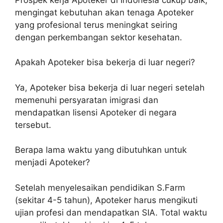
mengingat kebutuhan akan tenaga Apoteker
yang profesional terus meningkat seiring
dengan perkembangan sektor kesehatan.
Apakah Apoteker bisa bekerja di luar negeri?
Ya, Apoteker bisa bekerja di luar negeri setelah
memenuhi persyaratan imigrasi dan
mendapatkan lisensi Apoteker di negara
tersebut.
Berapa lama waktu yang dibutuhkan untuk
menjadi Apoteker?
Setelah menyelesaikan pendidikan S.Farm
(sekitar 4-5 tahun), Apoteker harus mengikuti
ujian profesi dan mendapatkan SIA. Total waktu