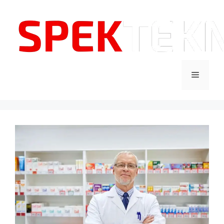
Langsung
ke
isi
Menu