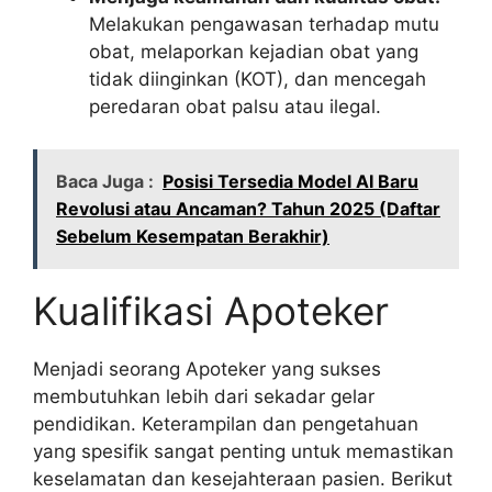
Melakukan pengawasan terhadap mutu
obat, melaporkan kejadian obat yang
tidak diinginkan (KOT), dan mencegah
peredaran obat palsu atau ilegal.
Baca Juga :
Posisi Tersedia Model AI Baru
Revolusi atau Ancaman? Tahun 2025 (Daftar
Sebelum Kesempatan Berakhir)
Kualifikasi Apoteker
Menjadi seorang Apoteker yang sukses
membutuhkan lebih dari sekadar gelar
pendidikan. Keterampilan dan pengetahuan
yang spesifik sangat penting untuk memastikan
keselamatan dan kesejahteraan pasien. Berikut