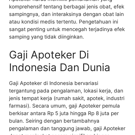
komprehensif tentang berbagai jenis obat, efek
sampingnya, dan interaksinya dengan obat lain
atau kondisi medis tertentu. Pengetahuan ini
sangat penting untuk mencegah terjadinya efek
samping yang tidak diinginkan.
Gaji Apoteker Di
Indonesia Dan Dunia
Gaji Apoteker di Indonesia bervariasi
tergantung pada pengalaman, lokasi kerja, dan
jenis tempat kerja (rumah sakit, apotek, industri
farmasi). Secara umum, gaji Apoteker pemula
berkisar antara Rp 5 juta hingga Rp 8 juta per
bulan. Seiring dengan bertambahnya
pengalaman dan tanggung jawab, gaji Apoteker