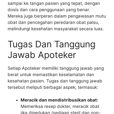
sampai ke tangan pasien yang tepat, dengan
dosis dan cara penggunaan yang benar.
Mereka juga berperan dalam pengawasan mutu
obat dan pencegahan peredaran obat palsu,
melindungi kesehatan masyarakat secara luas.
Tugas Dan Tanggung
Jawab Apoteker
Setiap Apoteker memiliki tanggung jawab yang
berat untuk memastikan keselamatan dan
kesehatan pasien. Tugas dan tanggung jawab
tersebut meliputi berbagai aspek, termasuk:
Meracik dan mendistribusikan obat:
Memeriksa resep dokter, meracik obat
jika diperlukan (sediaan steril dan non-