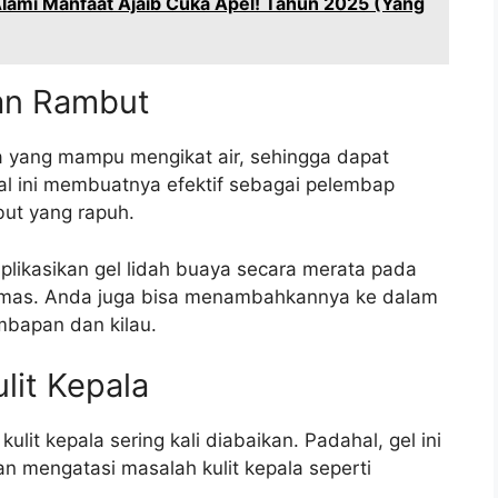
Alami Manfaat Ajaib Cuka Apel! Tahun 2025 (Yang
an Rambut
a yang mampu mengikat air, sehingga dapat
al ini membuatnya efektif sebagai pelembap
but yang rapuh.
likasikan gel lidah buaya secara merata pada
ramas. Anda juga bisa menambahkannya ke dalam
bapan dan kilau.
lit Kepala
lit kepala sering kali diabaikan. Padahal, gel ini
mengatasi masalah kulit kepala seperti