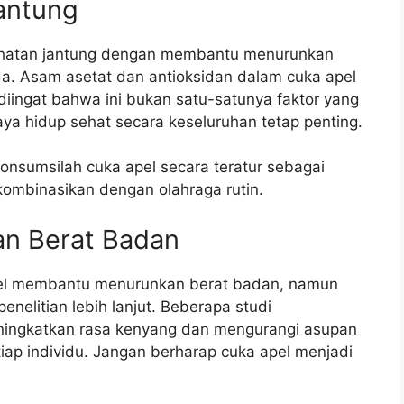
antung
sehatan jantung dengan membantu menurunkan
rida. Asam asetat dan antioksidan dalam cuka apel
diingat bahwa ini bukan satu-satunya faktor yang
a hidup sehat secara keseluruhan tetap penting.
nsumsilah cuka apel secara teratur sebagai
kombinasikan dengan olahraga rutin.
n Berat Badan
el membantu menurunkan berat badan, namun
enelitian lebih lanjut. Beberapa studi
ingkatkan rasa kenyang dan mengurangi asupan
tiap individu. Jangan berharap cuka apel menjadi