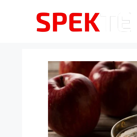
Langsung
ke
isi