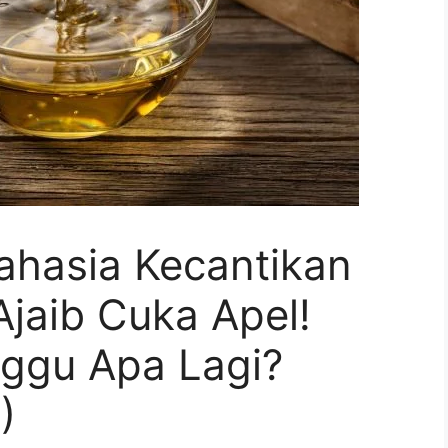
ahasia Kecantikan
jaib Cuka Apel!
ggu Apa Lagi?
)