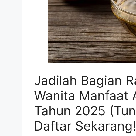
Jadilah Bagian R
Wanita Manfaat A
Tahun 2025 (Tun
Daftar Sekarang!