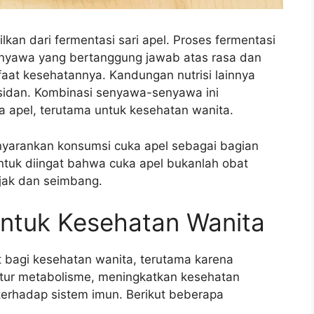
kan dari fermentasi sari apel. Proses fermentasi
enyawa yang bertanggung jawab atas rasa dan
aat kesehatannya. Kandungan nutrisi lainnya
sidan. Kombinasi senyawa-senyawa ini
 apel, terutama untuk kesehatan wanita.
nyarankan konsumsi cuka apel sebagai bagian
ntuk diingat bahwa cuka apel bukanlah obat
jak dan seimbang.
Untuk Kesehatan Wanita
bagi kesehatan wanita, terutama karena
r metabolisme, meningkatkan kesehatan
erhadap sistem imun. Berikut beberapa