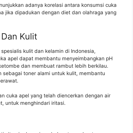
nunjukkan adanya korelasi antara konsumsi cuka
a jika dipadukan dengan diet dan olahraga yang
Dan Kulit
spesialis kulit dan kelamin di Indonesia,
uka apel dapat membantu menyeimbangkan pH
 ketombe dan membuat rambut lebih berkilau.
an sebagai toner alami untuk kulit, membantu
jerawat.
n cuka apel yang telah diencerkan dengan air
, untuk menghindari iritasi.