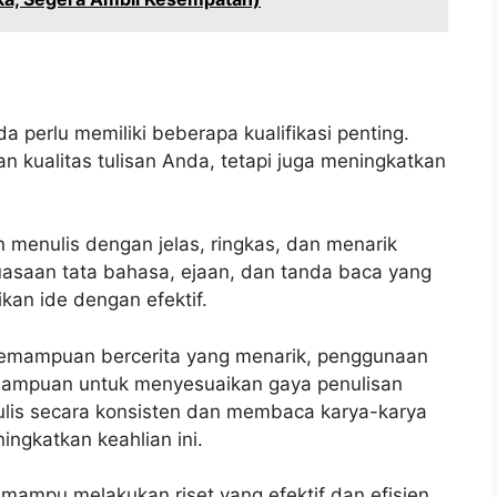
da perlu memiliki beberapa kualifikasi penting.
an kualitas tulisan Anda, tetapi juga meningkatkan
enulis dengan jelas, ringkas, dan menarik
guasaan tata bahasa, ejaan, dan tanda baca yang
an ide dengan efektif.
kemampuan bercerita yang menarik, penggunaan
kemampuan untuk menyesuaikan gaya penulisan
lis secara konsisten dan membaca karya-karya
ngkatkan keahlian ini.
mampu melakukan riset yang efektif dan efisien