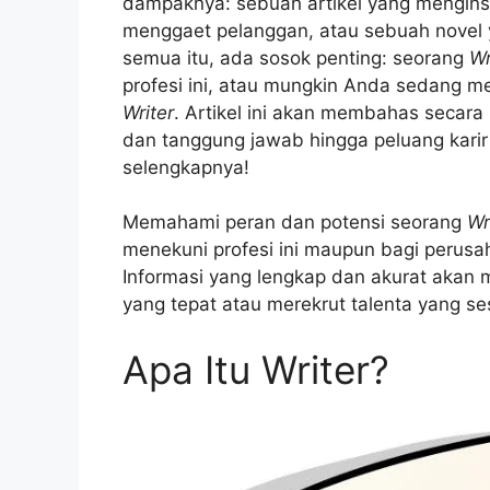
dampaknya: sebuah artikel yang menginsp
menggaet pelanggan, atau sebuah novel y
semua itu, ada sosok penting: seorang
Wr
profesi ini, atau mungkin Anda sedang me
Writer
. Artikel ini akan membahas secar
dan tanggung jawab hingga peluang karir
selengkapnya!
Memahami peran dan potensi seorang
Wr
menekuni profesi ini maupun bagi perusa
Informasi yang lengkap dan akurat aka
yang tepat atau merekrut talenta yang se
Apa Itu Writer?