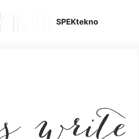
SPEKtekno