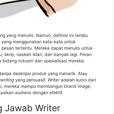
g yang menulis. Namun, definisi ini terlalu
l yang menggunakan kata-kata untuk
u pesan tertentu. Mereka dapat menulis untuk
u, skrip, naskah iklan, dan banyak lagi. Peran
bidang industri dan spesialisasi mereka.
npa deskripsi produk yang menarik. Atau
writing
yang persuasif.
Writer
adalah kunci dari
sasi, mereka mampu membangun brand image,
sikan audiens dengan efektif.
 Jawab Writer