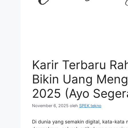
Karir Terbaru Ra
Bikin Uang Menga
2025 (Ayo Seger
November 6, 2025
oleh
SPEK tekno
Di dunia yang semakin digital, kata-kata