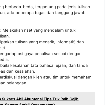
g berbeda-beda, tergantung pada jenis tulisan
mun, ada beberapa tugas dan tanggung jawab
:
Melakukan riset yang mendalam untuk
lisan.
ptakan tulisan yang menarik, informatif, dan
get.
ngadaptasi gaya penulisan sesuai dengan
edia.
iki kesalahan tata bahasa, ejaan, dan tanda
as dari kesalahan.
erdiskusi dengan klien atau tim untuk memahami
an pelanggan.
Sukses Ahli Akuntansi Tips Trik Raih Gajih
ka, Segera Ambil Kesempatan)