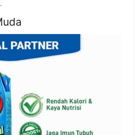
.
 Muda