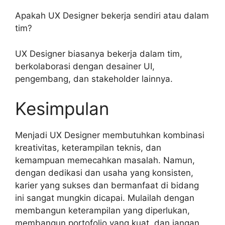
Apakah UX Designer bekerja sendiri atau dalam
tim?
UX Designer biasanya bekerja dalam tim,
berkolaborasi dengan desainer UI,
pengembang, dan stakeholder lainnya.
Kesimpulan
Menjadi UX Designer membutuhkan kombinasi
kreativitas, keterampilan teknis, dan
kemampuan memecahkan masalah. Namun,
dengan dedikasi dan usaha yang konsisten,
karier yang sukses dan bermanfaat di bidang
ini sangat mungkin dicapai. Mulailah dengan
membangun keterampilan yang diperlukan,
membangun portofolio yang kuat, dan jangan