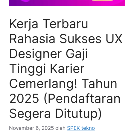
Kerja Terbaru
Rahasia Sukses UX
Designer Gaji
Tinggi Karier
Cemerlang! Tahun
2025 (Pendaftaran
Segera Ditutup)
November 6, 2025
oleh
SPEK tekno