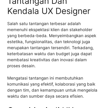
Tantangan Dan
Kendala UX Designer
Salah satu tantangan terbesar adalah
memenuhi ekspektasi klien dan stakeholder
yang berbeda-beda. Menyeimbangkan aspek
estetika, fungsionalitas, dan teknologi juga
merupakan tantangan tersendiri. Terkadang,
keterbatasan waktu dan budget juga dapat
membatasi kreativitas dan inovasi dalam
proses desain.
Mengatasi tantangan ini membutuhkan
komunikasi yang efektif, kolaborasi yang baik
dengan tim, dan kemampuan untuk mengelola
waktu dan sumber daya secara efisien.