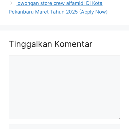
lowongan store crew alfamidi Di Kota
Pekanbaru Maret Tahun 2025 (Apply Now)
Tinggalkan Komentar
Komentar
Nama