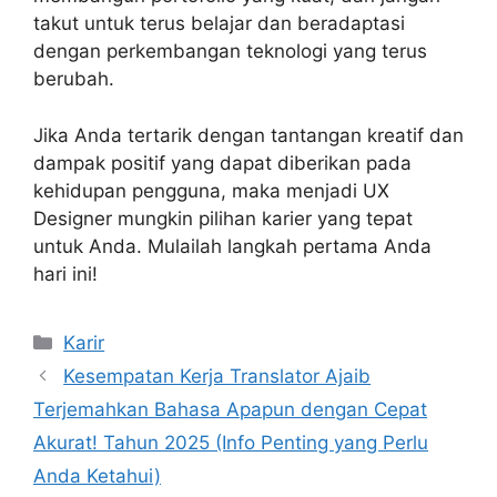
takut untuk terus belajar dan beradaptasi
dengan perkembangan teknologi yang terus
berubah.
Jika Anda tertarik dengan tantangan kreatif dan
dampak positif yang dapat diberikan pada
kehidupan pengguna, maka menjadi UX
Designer mungkin pilihan karier yang tepat
untuk Anda. Mulailah langkah pertama Anda
hari ini!
Kategori
Karir
Kesempatan Kerja Translator Ajaib
Terjemahkan Bahasa Apapun dengan Cepat
Akurat! Tahun 2025 (Info Penting yang Perlu
Anda Ketahui)