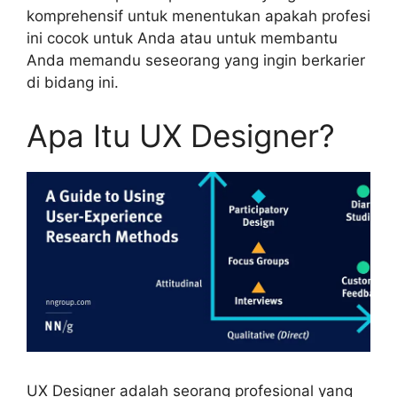
komprehensif untuk menentukan apakah profesi
ini cocok untuk Anda atau untuk membantu
Anda memandu seseorang yang ingin berkarier
di bidang ini.
Apa Itu UX Designer?
UX Designer adalah seorang profesional yang