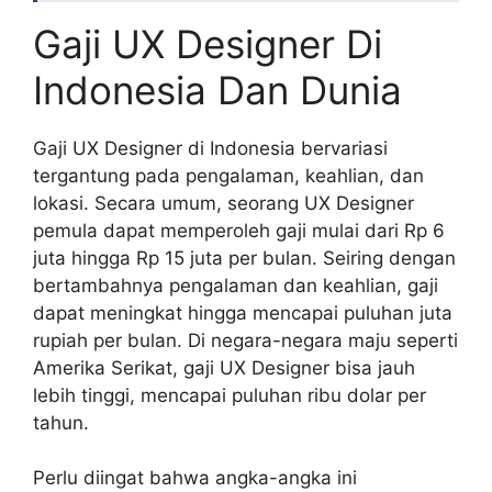
Gaji UX Designer Di
Indonesia Dan Dunia
Gaji UX Designer di Indonesia bervariasi
tergantung pada pengalaman, keahlian, dan
lokasi. Secara umum, seorang UX Designer
pemula dapat memperoleh gaji mulai dari Rp 6
juta hingga Rp 15 juta per bulan. Seiring dengan
bertambahnya pengalaman dan keahlian, gaji
dapat meningkat hingga mencapai puluhan juta
rupiah per bulan. Di negara-negara maju seperti
Amerika Serikat, gaji UX Designer bisa jauh
lebih tinggi, mencapai puluhan ribu dolar per
tahun.
Perlu diingat bahwa angka-angka ini