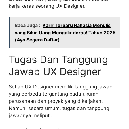
kerja keras seorang UX Designer.
Baca Juga :
Karir Terbaru Rahasia Menulis
yang Bikin Uang Mengalir deras! Tahun 2025
(Ayo Segera Daftar)
Tugas Dan Tanggung
Jawab UX Designer
Setiap UX Designer memiliki tanggung jawab
yang berbeda tergantung pada ukuran
perusahaan dan proyek yang dikerjakan.
Namun, secara umum, tugas dan tanggung
jawabnya meliputi: