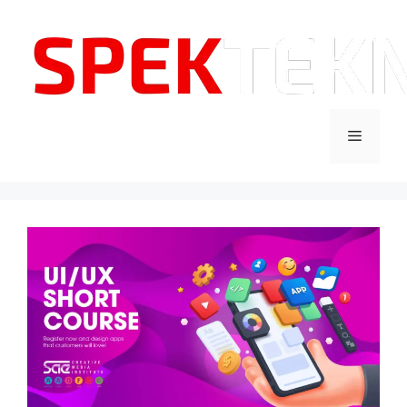
Langsung
ke
isi
Menu