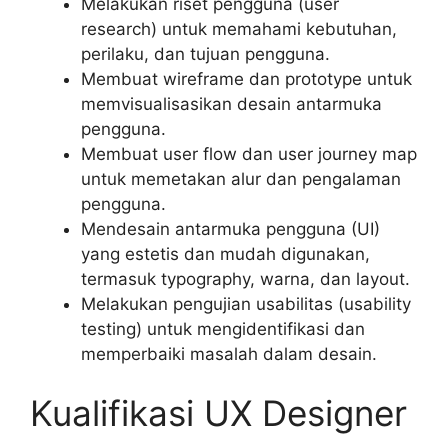
Melakukan riset pengguna (user
research) untuk memahami kebutuhan,
perilaku, dan tujuan pengguna.
Membuat wireframe dan prototype untuk
memvisualisasikan desain antarmuka
pengguna.
Membuat user flow dan user journey map
untuk memetakan alur dan pengalaman
pengguna.
Mendesain antarmuka pengguna (UI)
yang estetis dan mudah digunakan,
termasuk typography, warna, dan layout.
Melakukan pengujian usabilitas (usability
testing) untuk mengidentifikasi dan
memperbaiki masalah dalam desain.
Kualifikasi UX Designer