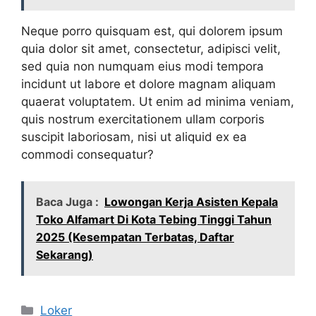
Neque porro quisquam est, qui dolorem ipsum
quia dolor sit amet, consectetur, adipisci velit,
sed quia non numquam eius modi tempora
incidunt ut labore et dolore magnam aliquam
quaerat voluptatem. Ut enim ad minima veniam,
quis nostrum exercitationem ullam corporis
suscipit laboriosam, nisi ut aliquid ex ea
commodi consequatur?
Baca Juga :
Lowongan Kerja Asisten Kepala
Toko Alfamart Di Kota Tebing Tinggi Tahun
2025 (Kesempatan Terbatas, Daftar
Sekarang)
Kategori
Loker