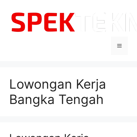
Langsung
ke
isi
Menu
Lowongan Kerja
Bangka Tengah