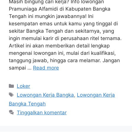
Masih bingung cari kerja? Info lowongan
Pramuniaga Alfamidi di Kabupaten Bangka
Tengah ini mungkin jawabannya! Ini
kesempatan emas untuk kamu yang tinggal di
sekitar Bangka Tengah dan sekitarnya, yang
ingin memulai karir di perusahaan ritel ternama.
Artikel ini akan memberikan detail lengkap
mengenai lowongan ini, mulai dari kualifikasi,
tanggung jawab, hingga cara melamar. Jangan
sampai …
Read more
Kategori
Loker
Tag
Lowongan Kerja Bangka
,
Lowongan Kerja
Bangka Tengah
Tinggalkan komentar