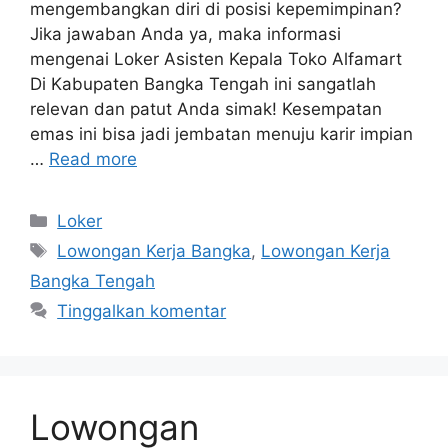
mengembangkan diri di posisi kepemimpinan?
Jika jawaban Anda ya, maka informasi
mengenai Loker Asisten Kepala Toko Alfamart
Di Kabupaten Bangka Tengah ini sangatlah
relevan dan patut Anda simak! Kesempatan
emas ini bisa jadi jembatan menuju karir impian
…
Read more
Kategori
Loker
Tag
Lowongan Kerja Bangka
,
Lowongan Kerja
Bangka Tengah
Tinggalkan komentar
Lowongan