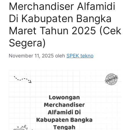
Merchandiser Alfamidi
Di Kabupaten Bangka
Maret Tahun 2025 (Cek
Segera)
November 11, 2025
oleh
SPEK tekno