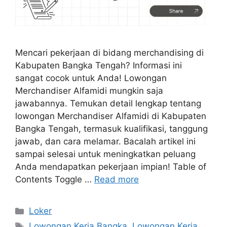
Mencari pekerjaan di bidang merchandising di
Kabupaten Bangka Tengah? Informasi ini
sangat cocok untuk Anda! Lowongan
Merchandiser Alfamidi mungkin saja
jawabannya. Temukan detail lengkap tentang
lowongan Merchandiser Alfamidi di Kabupaten
Bangka Tengah, termasuk kualifikasi, tanggung
jawab, dan cara melamar. Bacalah artikel ini
sampai selesai untuk meningkatkan peluang
Anda mendapatkan pekerjaan impian! Table of
Contents Toggle …
Read more
Kategori
Loker
Tag
Lowongan Kerja Bangka
,
Lowongan Kerja