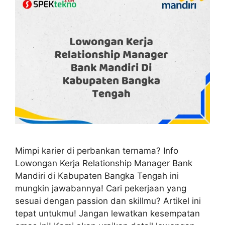
Mimpi karier di perbankan ternama? Info
Lowongan Kerja Relationship Manager Bank
Mandiri di Kabupaten Bangka Tengah ini
mungkin jawabannya! Cari pekerjaan yang
sesuai dengan passion dan skillmu? Artikel ini
tepat untukmu! Jangan lewatkan kesempatan