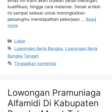
emas ini! Kami akan uraikan detail lowongan,
kualifikasi, hingga cara melamar. Simak artikel
ini sampai selesai untuk meningkatkan
peluangmu mendapatkan pekerjaan …
Read
more
Kategori
Loker
Tag
Lowongan Kerja Bangka
,
Lowongan Kerja
Bangka Tengah
Tinggalkan komentar
Lowongan Pramuniaga
Alfamidi Di Kabupaten