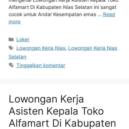
mengenai Lowongan Kerja Asisten Kepala Toko
Alfamart Di Kabupaten Nias Selatan ini sangat
cocok untuk Anda! Kesempatan emas …
Read
more
Kategori
Loker
Tag
Lowongan Kerja Nias
,
Lowongan Kerja Nias
Selatan
Tinggalkan komentar
Lowongan Kerja
Asisten Kepala Toko
Alfamart Di Kabupaten