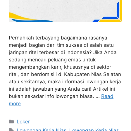
Pernahkah terbayang bagaimana rasanya
menjadi bagian dari tim sukses di salah satu
jaringan ritel terbesar di Indonesia? Jika Anda
sedang mencari peluang emas untuk
mengembangkan karir, khususnya di sektor
ritel, dan berdomisili di Kabupaten Nias Selatan
atau sekitarnya, maka informasi lowongan kerja
ini adalah jawaban yang Anda cari! Artikel ini
bukan sekadar info lowongan biasa. …
Read
more
Kategori
Loker
Tag
Lowongan Kerja Nias
,
Lowongan Kerja Nias