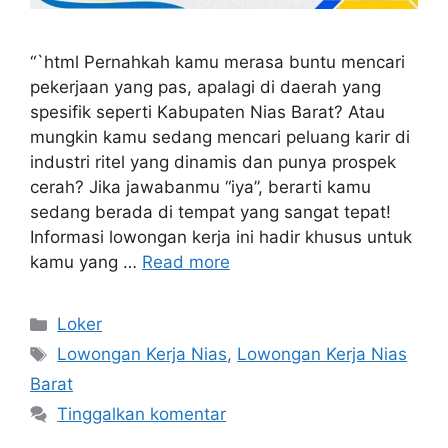
“`html Pernahkah kamu merasa buntu mencari
pekerjaan yang pas, apalagi di daerah yang
spesifik seperti Kabupaten Nias Barat? Atau
mungkin kamu sedang mencari peluang karir di
industri ritel yang dinamis dan punya prospek
cerah? Jika jawabanmu “iya”, berarti kamu
sedang berada di tempat yang sangat tepat!
Informasi lowongan kerja ini hadir khusus untuk
kamu yang …
Read more
Kategori
Loker
Tag
Lowongan Kerja Nias
,
Lowongan Kerja Nias
Barat
Tinggalkan komentar