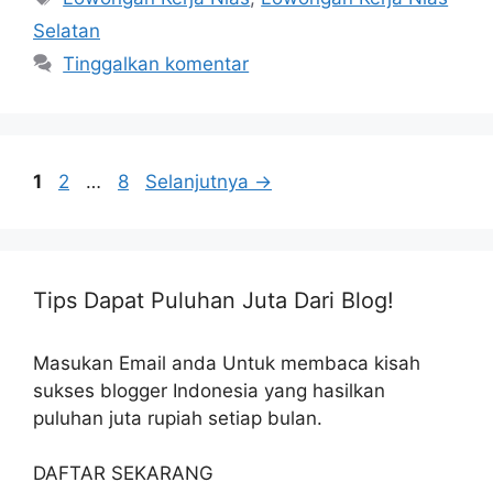
Selatan
Tinggalkan komentar
Halaman
Halaman
Halaman
1
2
…
8
Selanjutnya
→
Tips Dapat Puluhan Juta Dari Blog!
Masukan Email anda Untuk membaca kisah
sukses blogger Indonesia yang hasilkan
puluhan juta rupiah setiap bulan.
DAFTAR SEKARANG