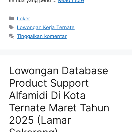
semua yang perlu …
Read more
Kategori
Loker
Tag
Lowongan Kerja Ternate
Tinggalkan komentar
Lowongan Database
Product Support
Alfamidi Di Kota
Ternate Maret Tahun
2025 (Lamar