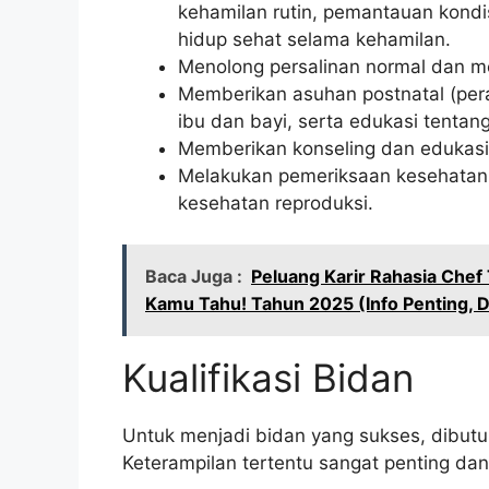
kehamilan rutin, pemantauan kondis
hidup sehat selama kehamilan.
Menolong persalinan normal dan me
Memberikan asuhan postnatal (pera
ibu dan bayi, serta edukasi tenta
Memberikan konseling dan edukasi
Melakukan pemeriksaan kesehatan 
kesehatan reproduksi.
Baca Juga :
Peluang Karir Rahasia Chef
Kamu Tahu! Tahun 2025 (Info Penting, D
Kualifikasi Bidan
Untuk menjadi bidan yang sukses, dibutu
Keterampilan tertentu sangat penting dan