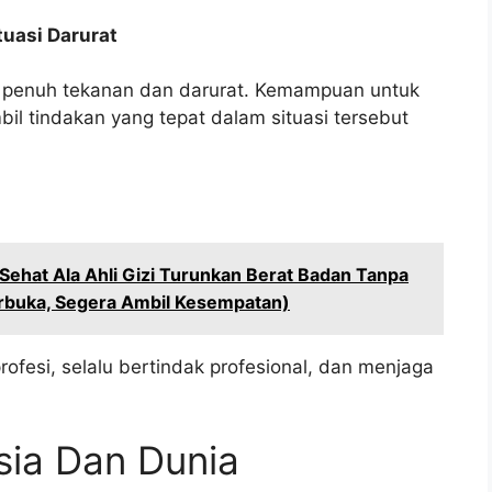
uasi Darurat
ng penuh tekanan dan darurat. Kemampuan untuk
bil tindakan yang tepat dalam situasi tersebut
 Sehat Ala Ahli Gizi Turunkan Berat Badan Tanpa
erbuka, Segera Ambil Kesempatan)
rofesi, selalu bertindak profesional, dan menjaga
sia Dan Dunia