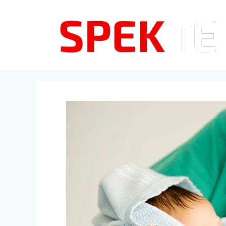
Langsung
ke
isi