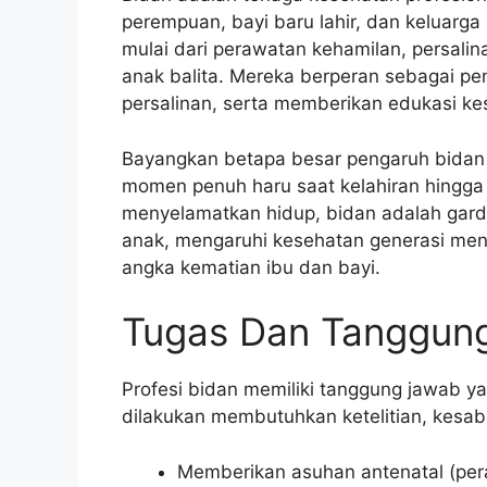
perempuan, bayi baru lahir, dan keluarg
mulai dari perawatan kehamilan, persalina
anak balita. Mereka berperan sebagai p
persalinan, serta memberikan edukasi ke
Bayangkan betapa besar pengaruh bidan
momen penuh haru saat kelahiran hingga
menyelamatkan hidup, bidan adalah gar
anak, mengaruhi kesehatan generasi me
angka kematian ibu dan bayi.
Tugas Dan Tanggun
Profesi bidan memiliki tanggung jawab y
dilakukan membutuhkan ketelitian, kesa
Memberikan asuhan antenatal (per