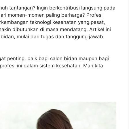
uh tantangan? Ingin berkontribusi langsung pada
dari momen-momen paling berharga? Profesi
rkembangan teknologi kesehatan yang pesat,
akin dibutuhkan di masa mendatang. Artikel ini
bidan, mulai dari tugas dan tanggung jawab
at penting, baik bagi calon bidan maupun bagi
rofesi ini dalam sistem kesehatan. Mari kita