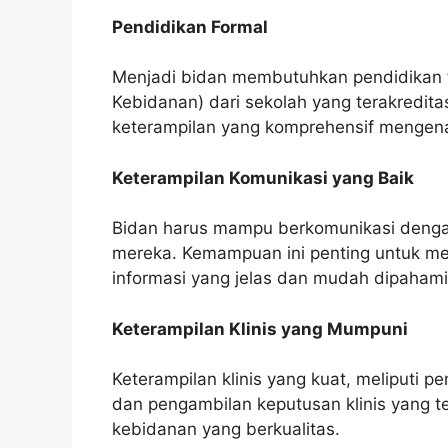
Pendidikan Formal
Menjadi bidan membutuhkan pendidikan for
Kebidanan) dari sekolah yang terakredit
keterampilan yang komprehensif mengen
Keterampilan Komunikasi yang Baik
Bidan harus mampu berkomunikasi dengan
mereka. Kemampuan ini penting untuk 
informasi yang jelas dan mudah dipahami
Keterampilan Klinis yang Mumpuni
Keterampilan klinis yang kuat, meliputi pe
dan pengambilan keputusan klinis yang t
kebidanan yang berkualitas.