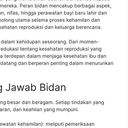
a mereka. Peran bidan mencakup berbagai aspek,
n, nifas, hingga perawatan bayi baru lahir dan
enolong utama selama proses kehamilan dan
sehatan reproduksi dan keluarga berencana.
 dalam kehidupan seseorang. Dari momen-
 edukasi tentang kesehatan reproduksi yang
da terdepan dalam menjaga kesehatan ibu dan
ndatang dan berperan penting dalam menurunkan
g Jawab Bidan
ang besar dan beragam. Setiap tindakan yang
baran, dan keahlian yang mumpuni.
awatan kehamilan): meliputi pemeriksaan