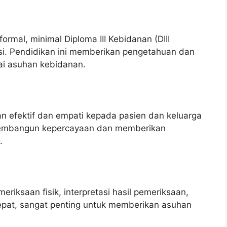
mal, minimal Diploma III Kebidanan (DIII
asi. Pendidikan ini memberikan pengetahuan dan
ai asuhan kebidanan.
 efektif dan empati kepada pasien dan keluarga
membangun kepercayaan dan memberikan
.
meriksaan fisik, interpretasi hasil pemeriksaan,
epat, sangat penting untuk memberikan asuhan