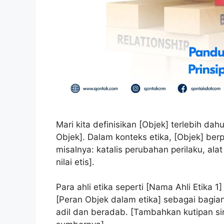
Mari kita definisikan [Objek] terlebih dahu
Objek]. Dalam konteks etika, [Objek] ber
misalnya: katalis perubahan perilaku, ala
nilai etis].
Para ahli etika seperti [Nama Ahli Etika 
[Peran Objek dalam etika] sebagai bagi
adil dan beradab. [Tambahkan kutipan sing