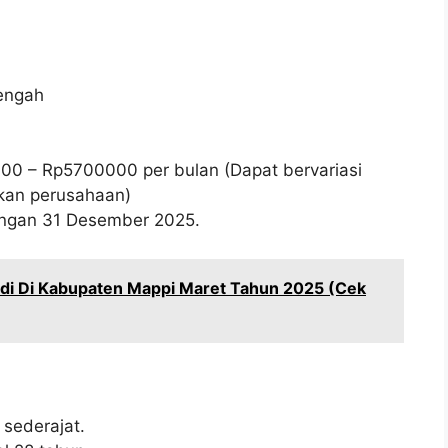
engah
000
– Rp
5700000
per bulan (Dapat bervariasi
kan perusahaan)
wongan 31 Desember 2025.
idi Di Kabupaten Mappi Maret Tahun 2025 (Cek
sederajat.