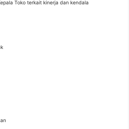
pala Toko terkait kinerja dan kendala
uk
aan