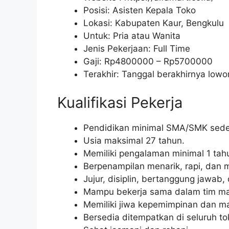
Posisi: Asisten Kepala Toko
Lokasi: Kabupaten Kaur, Bengkulu
Untuk: Pria atau Wanita
Jenis Pekerjaan: Full Time
Gaji: Rp
4800000
– Rp
5700000
Terakhir: Tanggal berakhirnya lo
Kualifikasi Pekerja
Pendidikan minimal SMA/SMK seder
Usia maksimal 27 tahun.
Memiliki pengalaman minimal 1 tahu
Berpenampilan menarik, rapi, dan m
Jujur, disiplin, bertanggung jawab, d
Mampu bekerja sama dalam tim ma
Memiliki jiwa kepemimpinan dan m
Bersedia ditempatkan di seluruh t