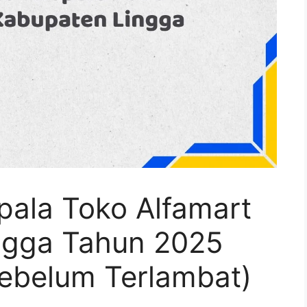
pala Toko Alfamart
ngga Tahun 2025
Sebelum Terlambat)