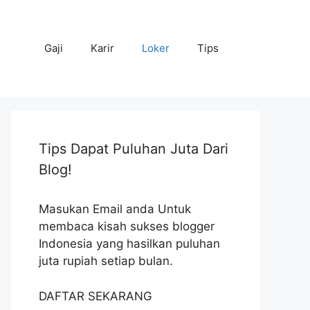
Gaji
Karir
Loker
Tips
Tips Dapat Puluhan Juta Dari
Blog!
Masukan Email anda Untuk
membaca kisah sukses blogger
Indonesia yang hasilkan puluhan
juta rupiah setiap bulan.
DAFTAR SEKARANG