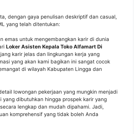
ta, dengan gaya penulisan deskriptif dan casual,
L yang telah ditentukan:
n emas untuk mengembangkan karir di dunia
ari
Loker Asisten Kepala Toko Alfamart Di
ng karir jelas dan lingkungan kerja yang
masi yang akan kami bagikan ini sangat cocok
semangat di wilayah Kabupaten Lingga dan
 detail lowongan pekerjaan yang mungkin menjadi
i yang dibutuhkan hingga prospek karir yang
 secara lengkap dan mudah dipahami. Jadi,
nduan komprehensif yang tidak boleh Anda