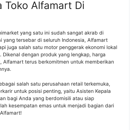
a Toko Alfamart Di
nimarket yang satu ini sudah sangat akrab di
i yang tersebar di seluruh Indonesia, Alfamart
api juga salah satu motor penggerak ekonomi lokal
 Dikenal dengan produk yang lengkap, harga
t, Alfamart terus berkomitmen untuk memberikan
nnya.
ebagai salah satu perusahaan retail terkemuka,
rir untuk posisi penting, yaitu Asisten Kepala
an bagi Anda yang berdomisili atau siap
alah kesempatan emas untuk menjadi bagian dari
Alfamart!