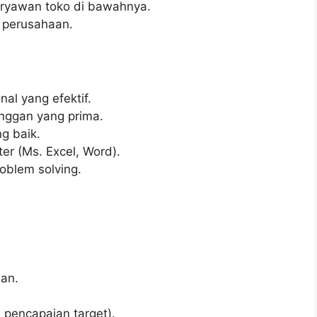
ryawan toko di bawahnya.
 perusahaan.
al yang efektif.
ggan yang prima.
g baik.
r (Ms. Excel, Word).
oblem solving.
an.
n pencapaian target).