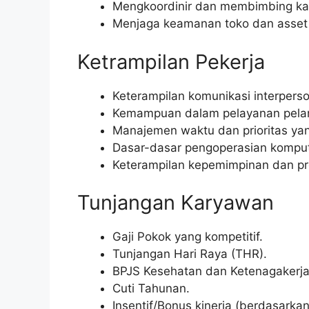
Mengkoordinir dan membimbing ka
Menjaga keamanan toko dan asset
Ketrampilan Pekerja
Keterampilan komunikasi interperson
Kemampuan dalam pelayanan pelan
Manajemen waktu dan prioritas yan
Dasar-dasar pengoperasian kompute
Keterampilan kepemimpinan dan pr
Tunjangan Karyawan
Gaji Pokok yang kompetitif.
Tunjangan Hari Raya (THR).
BPJS Kesehatan dan Ketenagakerja
Cuti Tahunan.
Insentif/Bonus kinerja (berdasarka