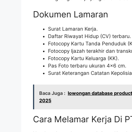
Dokumen Lamaran
Surat Lamaran Kerja.
Daftar Riwayat Hidup (CV) terbaru.
Fotocopy Kartu Tanda Penduduk (K
Fotocopy Ijazah terakhir dan transkri
Fotocopy Kartu Keluarga (KK).
Pas Foto terbaru ukuran 4×6 cm.
Surat Keterangan Catatan Kepolisia
Baca Juga :
lowongan database product 
2025
Cara Melamar Kerja Di P