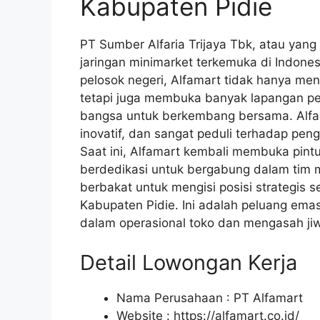
Kabupaten Pidie
PT Sumber Alfaria Trijaya Tbk, atau yang
jaringan minimarket terkemuka di Indones
pelosok negeri, Alfamart tidak hanya me
tetapi juga membuka banyak lapangan pek
bangsa untuk berkembang bersama. Alfam
inovatif, dan sangat peduli terhadap p
Saat ini, Alfamart kembali membuka pin
berdedikasi untuk bergabung dalam tim m
berbakat untuk mengisi posisi strategis 
Kabupaten Pidie. Ini adalah peluang emas
dalam operasional toko dan mengasah j
Detail Lowongan Kerja
Nama Perusahaan :
PT Alfamart
Website :
https://alfamart.co.id/