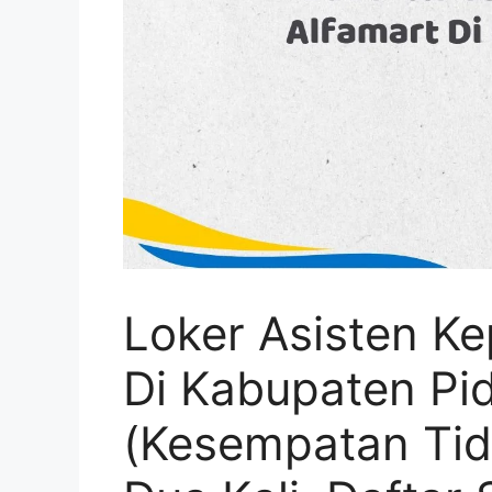
Loker Asisten Ke
Di Kabupaten Pi
(Kesempatan Ti