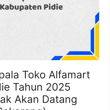
pala Toko Alfamart
die Tahun 2025
dak Akan Datang