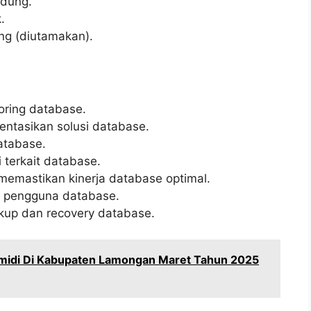
ndung.
.
g (diutamakan).
ring database.
tasikan solusi database.
atabase.
terkait database.
 memastikan kinerja database optimal.
a pengguna database.
up dan recovery database.
midi Di Kabupaten Lamongan Maret Tahun 2025