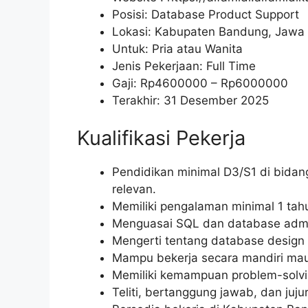
Posisi: Database Product Support
Lokasi: Kabupaten Bandung, Jawa 
Untuk: Pria atau Wanita
Jenis Pekerjaan: Full Time
Gaji: Rp
4600000
– Rp
6000000
Terakhir: 31 Desember 2025
Kualifikasi Pekerja
Pendidikan minimal D3/S1 di bidang
relevan.
Memiliki pengalaman minimal 1 tah
Menguasai SQL dan database admin
Mengerti tentang database design 
Mampu bekerja secara mandiri mau
Memiliki kemampuan problem-solvi
Teliti, bertanggung jawab, dan jujur