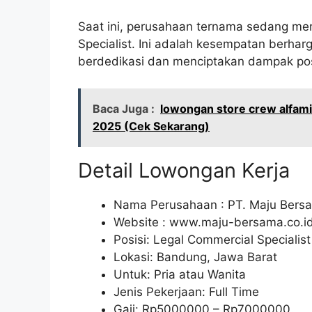
Saat ini, perusahaan ternama sedang me
Specialist. Ini adalah kesempatan berhar
berdedikasi dan menciptakan dampak posi
Baca Juga :
lowongan store crew alfam
2025 (Cek Sekarang)
Detail Lowongan Kerja
Nama Perusahaan :
PT. Maju Bers
Website :
www.maju-bersama.co.id (
Posisi: Legal Commercial Specialist
Lokasi: Bandung, Jawa Barat
Untuk: Pria atau Wanita
Jenis Pekerjaan: Full Time
Gaji: Rp
5000000
– Rp
7000000
.