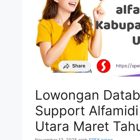
Lowongan Datab
Support Alfamidi
Utara Maret Tah
November 12, 2025
oleh
SPEK tekno