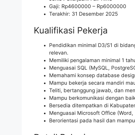
Gaji: Rp
4600000
– Rp
6000000
Terakhir: 31 Desember 2025
Kualifikasi Pekerja
Pendidikan minimal D3/S1 di bidang
relevan.
Memiliki pengalaman minimal 1 tah
Menguasai SQL (MySQL, PostgreSQL
Memahami konsep database design, 
Mampu bekerja secara mandiri mau
Teliti, bertanggung jawab, dan me
Mampu berkomunikasi dengan baik, 
Bersedia ditempatkan di Kabupaten
Menguasai Microsoft Office (Word, 
Berorientasi pada hasil dan mampu