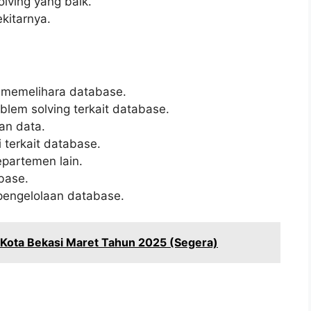
ving yang baik.
kitarnya.
memelihara database.
blem solving terkait database.
an data.
terkait database.
epartemen lain.
base.
pengelolaan database.
 Kota Bekasi Maret Tahun 2025 (Segera)