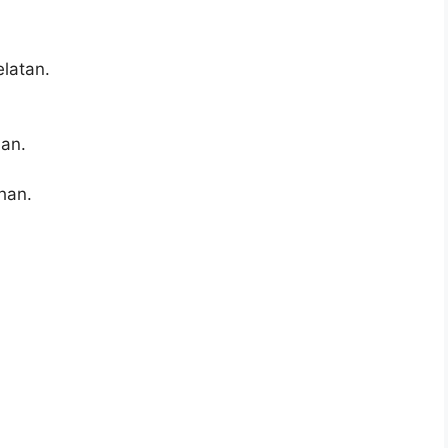
latan.
an.
han.