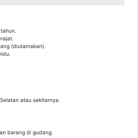
 tahun.
ajat.
dang (diutamakan).
idu.
.
Selatan atau sekitarnya.
n barang di gudang.