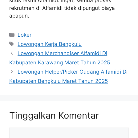
situs resmi Alfamidi. Ingat, semua proses
rekrutmen di Alfamidi tidak dipungut biaya
apapun.
Kategori
Loker
Tag
Lowongan Kerja Bengkulu
Lowongan Merchandiser Alfamidi Di
Kabupaten Karawang Maret Tahun 2025
Lowongan Helper/Picker Gudang Alfamidi Di
Kabupaten Bengkulu Maret Tahun 2025
Tinggalkan Komentar
Komentar